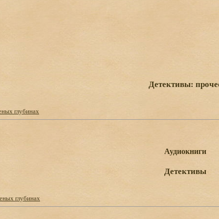
Детективы: проче
еных глубинах
Аудиокниги
Детективы
леных глубинах