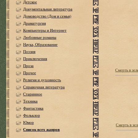
Детское
Документальная литература
Домоводство (Дом и семья)
Драматургия
Компьютеры и Интернет
Любовные романы
Наука, Образование
Поэзия
Приключения
Проза
Смерть в зел
Прочее
Религия и духовность
Справочная литература
Старинное
Техника
Фантастика
Фольклор
Юмор
Смерть в зе
Список всех жанров