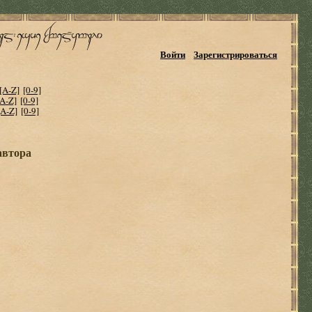
Войти
Зарегистрироваться
[A-Z]
[0-9]
[A-Z]
[0-9]
[A-Z]
[0-9]
автора