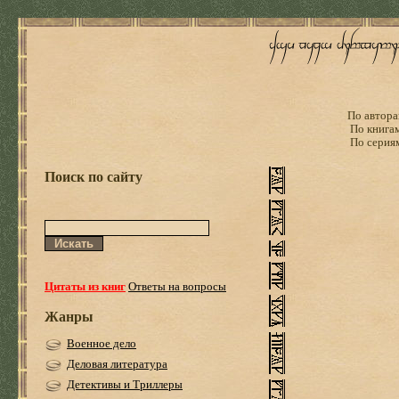
По автора
По книга
По серия
Поиск по сайту
Цитаты из книг
Ответы на вопросы
Жанры
Военное дело
Деловая литература
Детективы и Триллеры