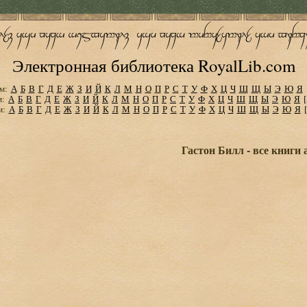
Электронная библиотека RoyalLib.com
м:
А
Б
В
Г
Д
Е
Ж
З
И
Й
К
Л
М
Н
О
П
Р
С
Т
У
Ф
Х
Ц
Ч
Ш
Щ
Ы
Э
Ю
Я
м:
А
Б
В
Г
Д
Е
Ж
З
И
Й
К
Л
М
Н
О
П
Р
С
Т
У
Ф
Х
Ц
Ч
Ш
Щ
Ы
Э
Ю
Я
м:
А
Б
В
Г
Д
Е
Ж
З
И
Й
К
Л
М
Н
О
П
Р
С
Т
У
Ф
Х
Ц
Ч
Ш
Щ
Ы
Э
Ю
Я
Гастон Билл - все книги 