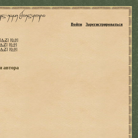
Войти
Зарегистрироваться
[A-Z]
[0-9]
[A-Z]
[0-9]
[A-Z]
[0-9]
и автора