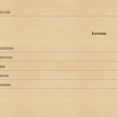
-русски
Боевик
я пятерка
видетель
вым
менов
ильник