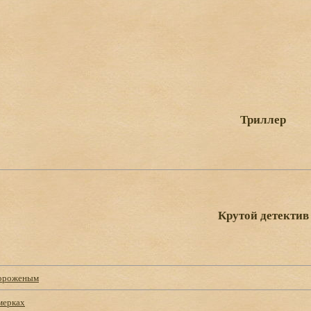
Триллер
Крутой детектив
мороженым
мерках