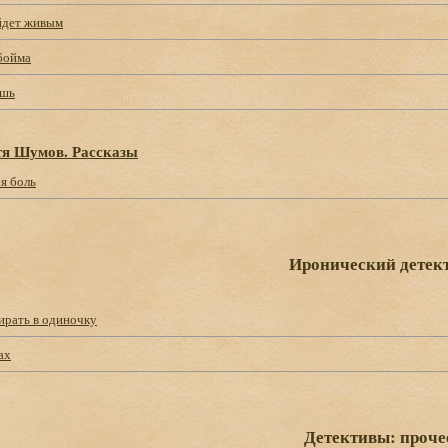
йдет живым
бойма
ешь
тя Шумов. Рассказы
я боль
Иронический детек
ирать в одиночку
ах
Детективы: проче