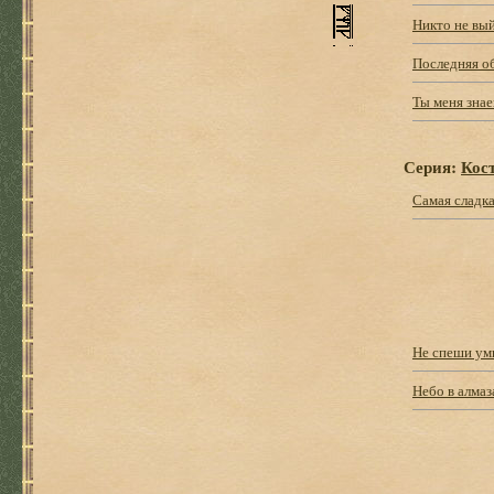
Никто не вы
Последняя о
Ты меня зна
Серия:
Кос
Самая сладка
Не спеши ум
Небо в алмаз