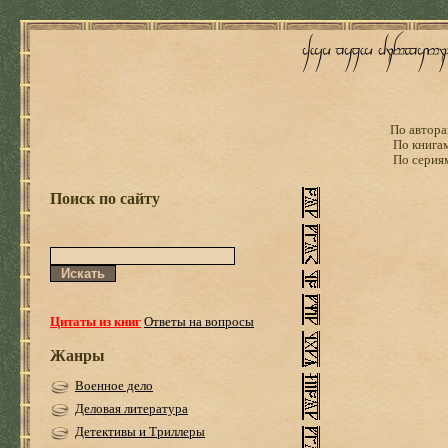
По автора
По книга
По серия
Поиск по сайту
Цитаты из книг
Ответы на вопросы
Жанры
Военное дело
Деловая литература
Детективы и Триллеры