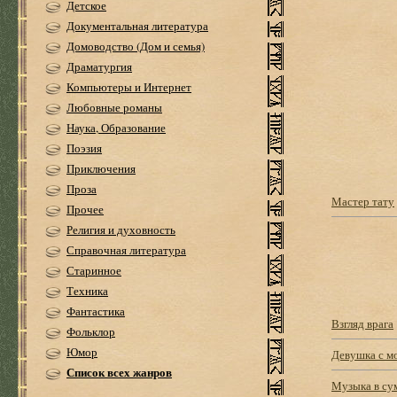
Детское
Документальная литература
Домоводство (Дом и семья)
Драматургия
Компьютеры и Интернет
Любовные романы
Наука, Образование
Поэзия
Приключения
Проза
Мастер тату
Прочее
Религия и духовность
Справочная литература
Старинное
Техника
Фантастика
Взгляд врага
Фольклор
Юмор
Девушка с 
Список всех жанров
Музыка в су