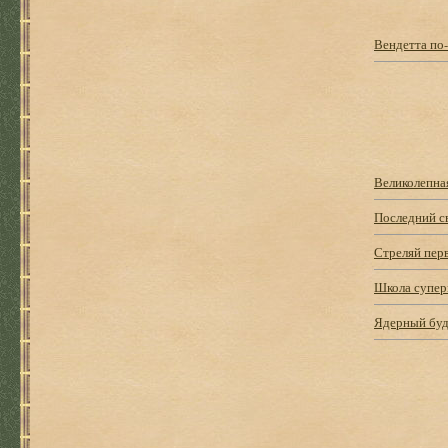
Вендетта по
Великолепна
Последний с
Стреляй пер
Школа супер
Ядерный буд