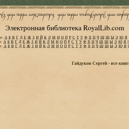
Электронная библиотека RoyalLib.com
м:
А
Б
В
Г
Д
Е
Ж
З
И
Й
К
Л
М
Н
О
П
Р
С
Т
У
Ф
Х
Ц
Ч
Ш
Щ
Ы
Э
Ю
Я
м:
А
Б
В
Г
Д
Е
Ж
З
И
Й
К
Л
М
Н
О
П
Р
С
Т
У
Ф
Х
Ц
Ч
Ш
Щ
Ы
Э
Ю
Я
м:
А
Б
В
Г
Д
Е
Ж
З
И
Й
К
Л
М
Н
О
П
Р
С
Т
У
Ф
Х
Ц
Ч
Ш
Щ
Ы
Э
Ю
Я
Гайдуков Сергей - все книг