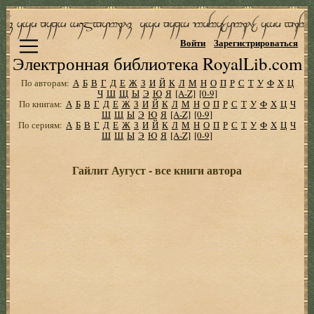
Войти
Зарегистрироваться
Электронная библиотека RoyalLib.com
По авторам:
А
Б
В
Г
Д
Е
Ж
З
И
Й
К
Л
М
Н
О
П
Р
С
Т
У
Ф
Х
Ц
Ч
Ш
Щ
Ы
Э
Ю
Я
[A-Z]
[0-9]
По книгам:
А
Б
В
Г
Д
Е
Ж
З
И
Й
К
Л
М
Н
О
П
Р
С
Т
У
Ф
Х
Ц
Ч
Ш
Щ
Ы
Э
Ю
Я
[A-Z]
[0-9]
По сериям:
А
Б
В
Г
Д
Е
Ж
З
И
Й
К
Л
М
Н
О
П
Р
С
Т
У
Ф
Х
Ц
Ч
Ш
Щ
Ы
Э
Ю
Я
[A-Z]
[0-9]
Гайлит Аугуст - все книги автора