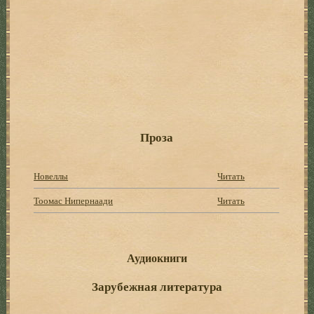
Проза
Новеллы
Читать
Тоомас Нипернаади
Читать
Аудиокниги
Зарубежная литература