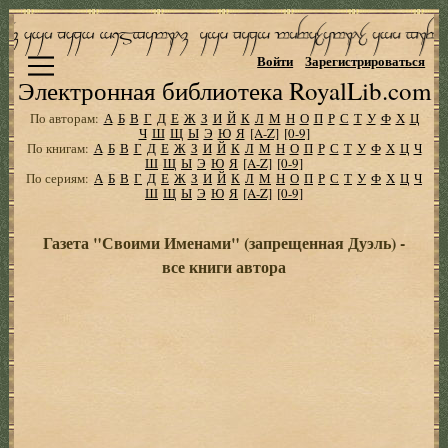
Войти
Зарегистрироваться
Электронная библиотека RoyalLib.com
По авторам:
А
Б
В
Г
Д
Е
Ж
З
И
Й
К
Л
М
Н
О
П
Р
С
Т
У
Ф
Х
Ц
Ч
Ш
Щ
Ы
Э
Ю
Я
[A-Z]
[0-9]
По книгам:
А
Б
В
Г
Д
Е
Ж
З
И
Й
К
Л
М
Н
О
П
Р
С
Т
У
Ф
Х
Ц
Ч
Ш
Щ
Ы
Э
Ю
Я
[A-Z]
[0-9]
По сериям:
А
Б
В
Г
Д
Е
Ж
З
И
Й
К
Л
М
Н
О
П
Р
С
Т
У
Ф
Х
Ц
Ч
Ш
Щ
Ы
Э
Ю
Я
[A-Z]
[0-9]
Газета "Своими Именами" (запрещенная Дуэль) -
все книги автора