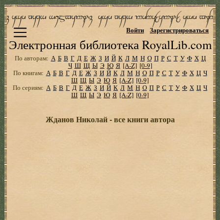
Войти
Зарегистрироваться
Электронная библиотека RoyalLib.com
По авторам:
А
Б
В
Г
Д
Е
Ж
З
И
Й
К
Л
М
Н
О
П
Р
С
Т
У
Ф
Х
Ц
Ч
Ш
Щ
Ы
Э
Ю
Я
[A-Z]
[0-9]
По книгам:
А
Б
В
Г
Д
Е
Ж
З
И
Й
К
Л
М
Н
О
П
Р
С
Т
У
Ф
Х
Ц
Ч
Ш
Щ
Ы
Э
Ю
Я
[A-Z]
[0-9]
По сериям:
А
Б
В
Г
Д
Е
Ж
З
И
Й
К
Л
М
Н
О
П
Р
С
Т
У
Ф
Х
Ц
Ч
Ш
Щ
Ы
Э
Ю
Я
[A-Z]
[0-9]
Жданов Николай - все книги автора