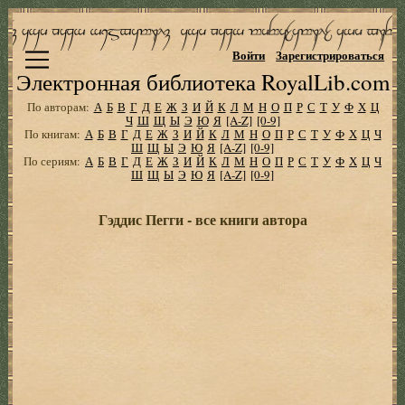
Войти
Зарегистрироваться
Электронная библиотека RoyalLib.com
По авторам:
А
Б
В
Г
Д
Е
Ж
З
И
Й
К
Л
М
Н
О
П
Р
С
Т
У
Ф
Х
Ц
Ч
Ш
Щ
Ы
Э
Ю
Я
[A-Z]
[0-9]
По книгам:
А
Б
В
Г
Д
Е
Ж
З
И
Й
К
Л
М
Н
О
П
Р
С
Т
У
Ф
Х
Ц
Ч
Ш
Щ
Ы
Э
Ю
Я
[A-Z]
[0-9]
По сериям:
А
Б
В
Г
Д
Е
Ж
З
И
Й
К
Л
М
Н
О
П
Р
С
Т
У
Ф
Х
Ц
Ч
Ш
Щ
Ы
Э
Ю
Я
[A-Z]
[0-9]
Гэддис Пегги - все книги автора