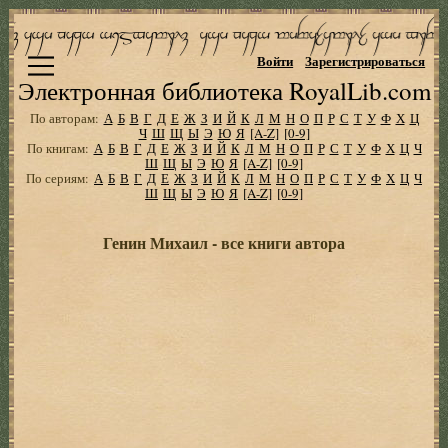
Войти
Зарегистрироваться
Электронная библиотека RoyalLib.com
По авторам:
А
Б
В
Г
Д
Е
Ж
З
И
Й
К
Л
М
Н
О
П
Р
С
Т
У
Ф
Х
Ц
Ч
Ш
Щ
Ы
Э
Ю
Я
[A-Z]
[0-9]
По книгам:
А
Б
В
Г
Д
Е
Ж
З
И
Й
К
Л
М
Н
О
П
Р
С
Т
У
Ф
Х
Ц
Ч
Ш
Щ
Ы
Э
Ю
Я
[A-Z]
[0-9]
По сериям:
А
Б
В
Г
Д
Е
Ж
З
И
Й
К
Л
М
Н
О
П
Р
С
Т
У
Ф
Х
Ц
Ч
Ш
Щ
Ы
Э
Ю
Я
[A-Z]
[0-9]
Генин Михаил - все книги автора