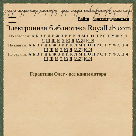
Войти
Зарегистрироваться
Электронная библиотека RoyalLib.com
По авторам:
А
Б
В
Г
Д
Е
Ж
З
И
Й
К
Л
М
Н
О
П
Р
С
Т
У
Ф
Х
Ц
Ч
Ш
Щ
Ы
Э
Ю
Я
[A-Z]
[0-9]
По книгам:
А
Б
В
Г
Д
Е
Ж
З
И
Й
К
Л
М
Н
О
П
Р
С
Т
У
Ф
Х
Ц
Ч
Ш
Щ
Ы
Э
Ю
Я
[A-Z]
[0-9]
По сериям:
А
Б
В
Г
Д
Е
Ж
З
И
Й
К
Л
М
Н
О
П
Р
С
Т
У
Ф
Х
Ц
Ч
Ш
Щ
Ы
Э
Ю
Я
[A-Z]
[0-9]
Герантиди Олег - все книги автора