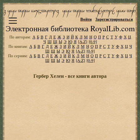
Войти
Зарегистрироваться
Электронная библиотека RoyalLib.com
По авторам:
А
Б
В
Г
Д
Е
Ж
З
И
Й
К
Л
М
Н
О
П
Р
С
Т
У
Ф
Х
Ц
Ч
Ш
Щ
Ы
Э
Ю
Я
[A-Z]
[0-9]
По книгам:
А
Б
В
Г
Д
Е
Ж
З
И
Й
К
Л
М
Н
О
П
Р
С
Т
У
Ф
Х
Ц
Ч
Ш
Щ
Ы
Э
Ю
Я
[A-Z]
[0-9]
По сериям:
А
Б
В
Г
Д
Е
Ж
З
И
Й
К
Л
М
Н
О
П
Р
С
Т
У
Ф
Х
Ц
Ч
Ш
Щ
Ы
Э
Ю
Я
[A-Z]
[0-9]
Гербер Хелен - все книги автора