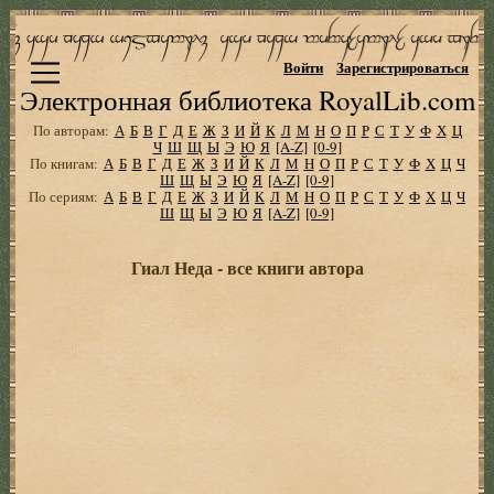
Войти
Зарегистрироваться
Электронная библиотека RoyalLib.com
По авторам:
А
Б
В
Г
Д
Е
Ж
З
И
Й
К
Л
М
Н
О
П
Р
С
Т
У
Ф
Х
Ц
Ч
Ш
Щ
Ы
Э
Ю
Я
[A-Z]
[0-9]
По книгам:
А
Б
В
Г
Д
Е
Ж
З
И
Й
К
Л
М
Н
О
П
Р
С
Т
У
Ф
Х
Ц
Ч
Ш
Щ
Ы
Э
Ю
Я
[A-Z]
[0-9]
По сериям:
А
Б
В
Г
Д
Е
Ж
З
И
Й
К
Л
М
Н
О
П
Р
С
Т
У
Ф
Х
Ц
Ч
Ш
Щ
Ы
Э
Ю
Я
[A-Z]
[0-9]
Гиал Неда - все книги автора