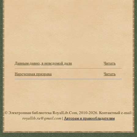
Давным-давно, в неведомой дали
Читать
Нареченная призрака
Читать
© Электронная библиотека RoyalLib.Com, 2010-2026. Контактный e-mail:
royallib.ru@gmail.com
|
Авторам и правообладателям