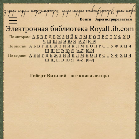
Войти
Зарегистрироваться
Электронная библиотека RoyalLib.com
По авторам:
А
Б
В
Г
Д
Е
Ж
З
И
Й
К
Л
М
Н
О
П
Р
С
Т
У
Ф
Х
Ц
Ч
Ш
Щ
Ы
Э
Ю
Я
[A-Z]
[0-9]
По книгам:
А
Б
В
Г
Д
Е
Ж
З
И
Й
К
Л
М
Н
О
П
Р
С
Т
У
Ф
Х
Ц
Ч
Ш
Щ
Ы
Э
Ю
Я
[A-Z]
[0-9]
По сериям:
А
Б
В
Г
Д
Е
Ж
З
И
Й
К
Л
М
Н
О
П
Р
С
Т
У
Ф
Х
Ц
Ч
Ш
Щ
Ы
Э
Ю
Я
[A-Z]
[0-9]
Гиберт Виталий - все книги автора