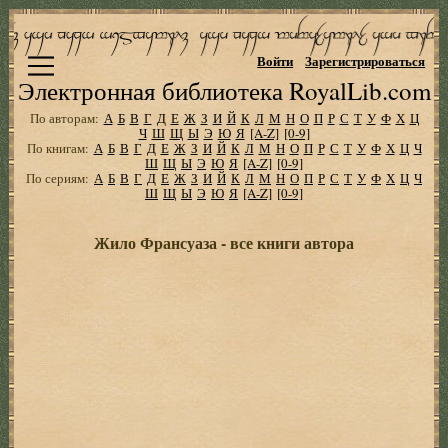
Войти
Зарегистрироваться
Электронная библиотека RoyalLib.com
По авторам:
А
Б
В
Г
Д
Е
Ж
З
И
Й
К
Л
М
Н
О
П
Р
С
Т
У
Ф
Х
Ц
Ч
Ш
Щ
Ы
Э
Ю
Я
[A-Z]
[0-9]
По книгам:
А
Б
В
Г
Д
Е
Ж
З
И
Й
К
Л
М
Н
О
П
Р
С
Т
У
Ф
Х
Ц
Ч
Ш
Щ
Ы
Э
Ю
Я
[A-Z]
[0-9]
По сериям:
А
Б
В
Г
Д
Е
Ж
З
И
Й
К
Л
М
Н
О
П
Р
С
Т
У
Ф
Х
Ц
Ч
Ш
Щ
Ы
Э
Ю
Я
[A-Z]
[0-9]
Жило Франсуаза - все книги автора