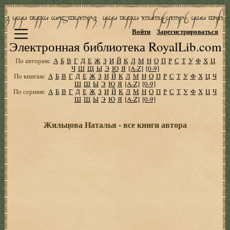
Войти
Зарегистрироваться
Электронная библиотека RoyalLib.com
По авторам:
А
Б
В
Г
Д
Е
Ж
З
И
Й
К
Л
М
Н
О
П
Р
С
Т
У
Ф
Х
Ц
Ч
Ш
Щ
Ы
Э
Ю
Я
[A-Z]
[0-9]
По книгам:
А
Б
В
Г
Д
Е
Ж
З
И
Й
К
Л
М
Н
О
П
Р
С
Т
У
Ф
Х
Ц
Ч
Ш
Щ
Ы
Э
Ю
Я
[A-Z]
[0-9]
По сериям:
А
Б
В
Г
Д
Е
Ж
З
И
Й
К
Л
М
Н
О
П
Р
С
Т
У
Ф
Х
Ц
Ч
Ш
Щ
Ы
Э
Ю
Я
[A-Z]
[0-9]
Жильцова Наталья - все книги автора