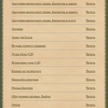
Академия магического права. Брюнетка в законе
Читать
Академия магического права. Брюнетка в защите
Читать
Академия магического права. Брюнетка в осаде
Читать
Антимаг
Читать
Ария для богов
Читать
Ведьма темного пламени
Читать
Душа Огня (СИ)
Читать
Испытание огня (СИ)
Читать
Капкан на четвертого
Читать
Марья Бессмертная
Читать
Марья-Царевна
Читать
Обрученные кровью. Выбор
Читать
Отбор
Читать