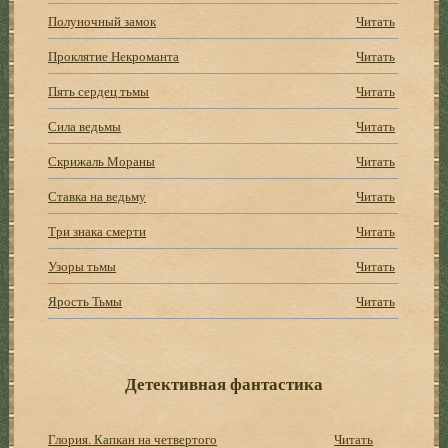
Полуночный замок
Читать
Проклятие Некроманта
Читать
Пять сердец тьмы
Читать
Сила ведьмы
Читать
Скрижаль Мораны
Читать
Ставка на ведьму
Читать
Три знака смерти
Читать
Узоры тьмы
Читать
Ярость Тьмы
Читать
Детективная фантастика
Глория. Капкан на четвертого
Читать