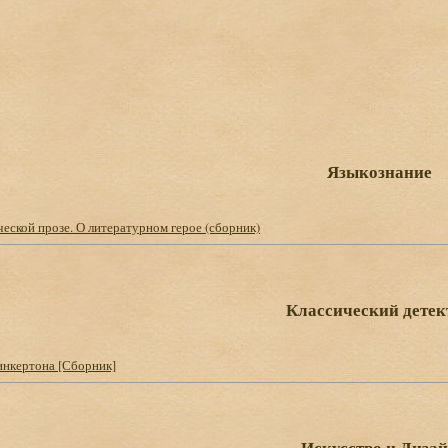
Языкознание
еской прозе. О литературном герое (сборник)
Классический детек
инкертона [Сборник]
Искусство и Диза