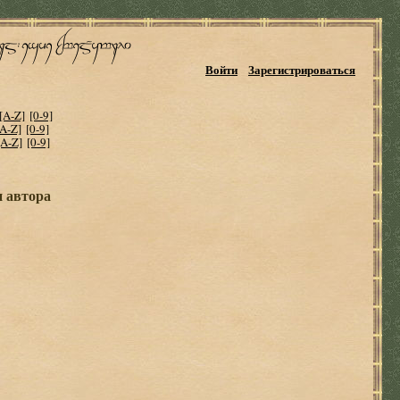
Войти
Зарегистрироваться
[A-Z]
[0-9]
[A-Z]
[0-9]
[A-Z]
[0-9]
и автора