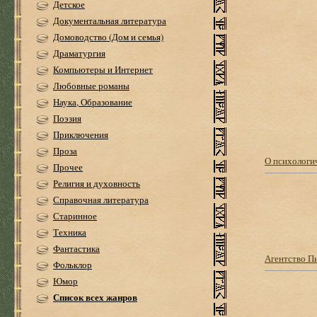
Детское
Документальная литература
Домоводство (Дом и семья)
Драматургия
Компьютеры и Интернет
Любовные романы
Наука, Образование
Поэзия
Приключения
Проза
О психологич
Прочее
Религия и духовность
Справочная литература
Старинное
Техника
Фантастика
Агентство П
Фольклор
Юмор
Список всех жанров