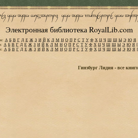
Электронная библиотека RoyalLib.com
м:
А
Б
В
Г
Д
Е
Ж
З
И
Й
К
Л
М
Н
О
П
Р
С
Т
У
Ф
Х
Ц
Ч
Ш
Щ
Ы
Э
Ю
Я
м:
А
Б
В
Г
Д
Е
Ж
З
И
Й
К
Л
М
Н
О
П
Р
С
Т
У
Ф
Х
Ц
Ч
Ш
Щ
Ы
Э
Ю
Я
м:
А
Б
В
Г
Д
Е
Ж
З
И
Й
К
Л
М
Н
О
П
Р
С
Т
У
Ф
Х
Ц
Ч
Ш
Щ
Ы
Э
Ю
Я
Гинзбург Лидия - все книг