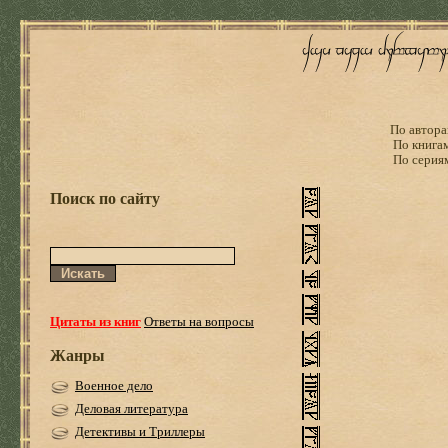
По автора
По книга
По серия
Поиск по сайту
Цитаты из книг
Ответы на вопросы
Жанры
Военное дело
Деловая литература
Детективы и Триллеры