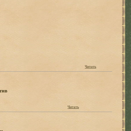
Читать
тив
Читать
йн