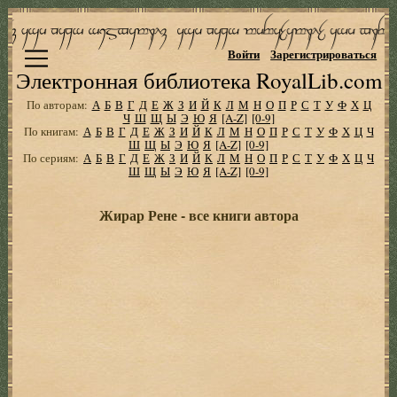
Войти
Зарегистрироваться
Электронная библиотека RoyalLib.com
По авторам:
А
Б
В
Г
Д
Е
Ж
З
И
Й
К
Л
М
Н
О
П
Р
С
Т
У
Ф
Х
Ц
Ч
Ш
Щ
Ы
Э
Ю
Я
[A-Z]
[0-9]
По книгам:
А
Б
В
Г
Д
Е
Ж
З
И
Й
К
Л
М
Н
О
П
Р
С
Т
У
Ф
Х
Ц
Ч
Ш
Щ
Ы
Э
Ю
Я
[A-Z]
[0-9]
По сериям:
А
Б
В
Г
Д
Е
Ж
З
И
Й
К
Л
М
Н
О
П
Р
С
Т
У
Ф
Х
Ц
Ч
Ш
Щ
Ы
Э
Ю
Я
[A-Z]
[0-9]
Жирар Рене - все книги автора