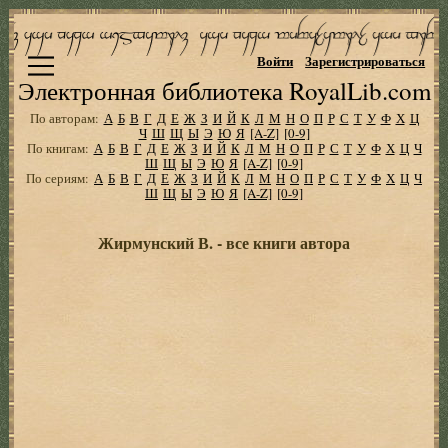
Войти
Зарегистрироваться
Электронная библиотека RoyalLib.com
По авторам:
А
Б
В
Г
Д
Е
Ж
З
И
Й
К
Л
М
Н
О
П
Р
С
Т
У
Ф
Х
Ц
Ч
Ш
Щ
Ы
Э
Ю
Я
[A-Z]
[0-9]
По книгам:
А
Б
В
Г
Д
Е
Ж
З
И
Й
К
Л
М
Н
О
П
Р
С
Т
У
Ф
Х
Ц
Ч
Ш
Щ
Ы
Э
Ю
Я
[A-Z]
[0-9]
По сериям:
А
Б
В
Г
Д
Е
Ж
З
И
Й
К
Л
М
Н
О
П
Р
С
Т
У
Ф
Х
Ц
Ч
Ш
Щ
Ы
Э
Ю
Я
[A-Z]
[0-9]
Жирмунский В. - все книги автора