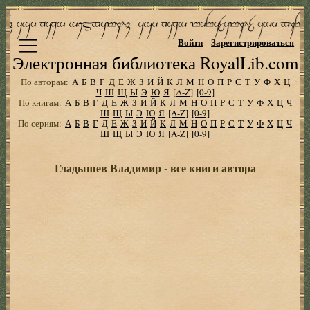
Войти
Зарегистрироваться
Электронная библиотека RoyalLib.com
По авторам:
А
Б
В
Г
Д
Е
Ж
З
И
Й
К
Л
М
Н
О
П
Р
С
Т
У
Ф
Х
Ц
Ч
Ш
Щ
Ы
Э
Ю
Я
[A-Z]
[0-9]
По книгам:
А
Б
В
Г
Д
Е
Ж
З
И
Й
К
Л
М
Н
О
П
Р
С
Т
У
Ф
Х
Ц
Ч
Ш
Щ
Ы
Э
Ю
Я
[A-Z]
[0-9]
По сериям:
А
Б
В
Г
Д
Е
Ж
З
И
Й
К
Л
М
Н
О
П
Р
С
Т
У
Ф
Х
Ц
Ч
Ш
Щ
Ы
Э
Ю
Я
[A-Z]
[0-9]
Гладышев Владимир - все книги автора