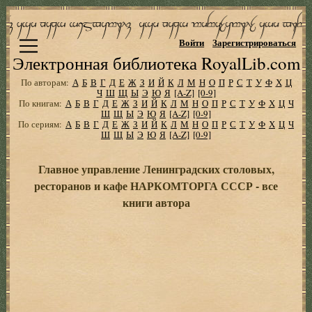
Войти
Зарегистрироваться
Электронная библиотека RoyalLib.com
По авторам:
А
Б
В
Г
Д
Е
Ж
З
И
Й
К
Л
М
Н
О
П
Р
С
Т
У
Ф
Х
Ц
Ч
Ш
Щ
Ы
Э
Ю
Я
[A-Z]
[0-9]
По книгам:
А
Б
В
Г
Д
Е
Ж
З
И
Й
К
Л
М
Н
О
П
Р
С
Т
У
Ф
Х
Ц
Ч
Ш
Щ
Ы
Э
Ю
Я
[A-Z]
[0-9]
По сериям:
А
Б
В
Г
Д
Е
Ж
З
И
Й
К
Л
М
Н
О
П
Р
С
Т
У
Ф
Х
Ц
Ч
Ш
Щ
Ы
Э
Ю
Я
[A-Z]
[0-9]
Главное управление Ленинградских столовых,
ресторанов и кафе НАРКОМТОРГА СССР - все
книги автора