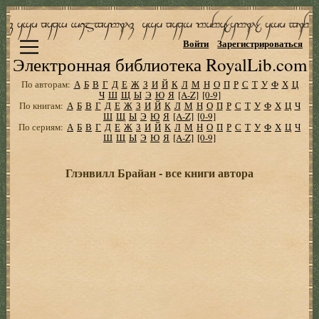
Войти
Зарегистрироваться
Электронная библиотека RoyalLib.com
По авторам:
А
Б
В
Г
Д
Е
Ж
З
И
Й
К
Л
М
Н
О
П
Р
С
Т
У
Ф
Х
Ц
Ч
Ш
Щ
Ы
Э
Ю
Я
[A-Z]
[0-9]
По книгам:
А
Б
В
Г
Д
Е
Ж
З
И
Й
К
Л
М
Н
О
П
Р
С
Т
У
Ф
Х
Ц
Ч
Ш
Щ
Ы
Э
Ю
Я
[A-Z]
[0-9]
По сериям:
А
Б
В
Г
Д
Е
Ж
З
И
Й
К
Л
М
Н
О
П
Р
С
Т
У
Ф
Х
Ц
Ч
Ш
Щ
Ы
Э
Ю
Я
[A-Z]
[0-9]
Глэнвилл Брайан - все книги автора