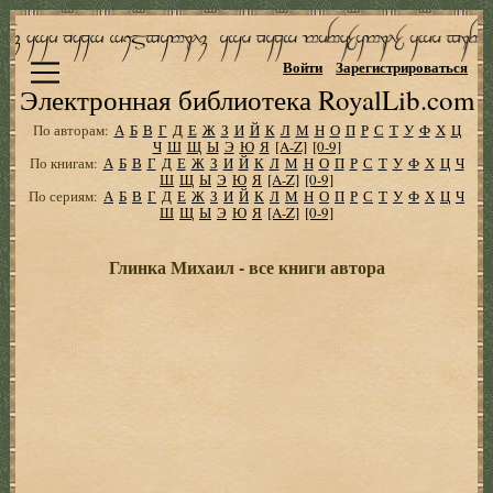
Войти
Зарегистрироваться
Электронная библиотека RoyalLib.com
По авторам:
А
Б
В
Г
Д
Е
Ж
З
И
Й
К
Л
М
Н
О
П
Р
С
Т
У
Ф
Х
Ц
Ч
Ш
Щ
Ы
Э
Ю
Я
[A-Z]
[0-9]
По книгам:
А
Б
В
Г
Д
Е
Ж
З
И
Й
К
Л
М
Н
О
П
Р
С
Т
У
Ф
Х
Ц
Ч
Ш
Щ
Ы
Э
Ю
Я
[A-Z]
[0-9]
По сериям:
А
Б
В
Г
Д
Е
Ж
З
И
Й
К
Л
М
Н
О
П
Р
С
Т
У
Ф
Х
Ц
Ч
Ш
Щ
Ы
Э
Ю
Я
[A-Z]
[0-9]
Глинка Михаил - все книги автора