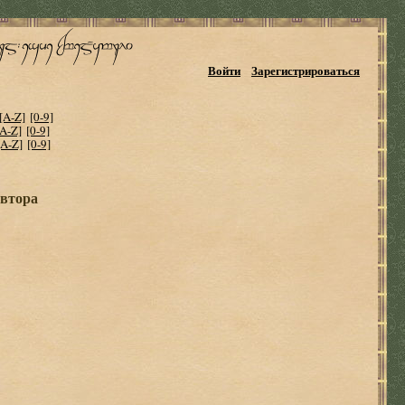
Войти
Зарегистрироваться
[A-Z]
[0-9]
[A-Z]
[0-9]
[A-Z]
[0-9]
автора