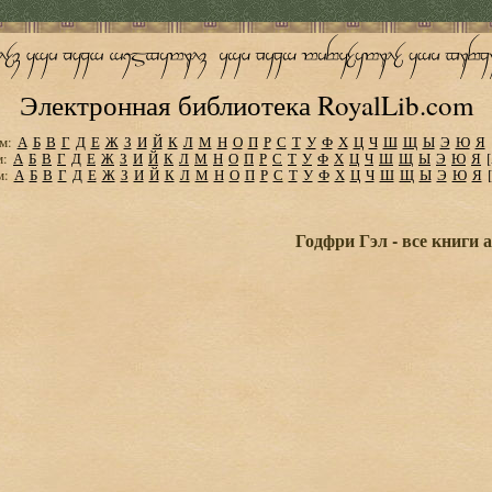
Электронная библиотека RoyalLib.com
м:
А
Б
В
Г
Д
Е
Ж
З
И
Й
К
Л
М
Н
О
П
Р
С
Т
У
Ф
Х
Ц
Ч
Ш
Щ
Ы
Э
Ю
Я
м:
А
Б
В
Г
Д
Е
Ж
З
И
Й
К
Л
М
Н
О
П
Р
С
Т
У
Ф
Х
Ц
Ч
Ш
Щ
Ы
Э
Ю
Я
м:
А
Б
В
Г
Д
Е
Ж
З
И
Й
К
Л
М
Н
О
П
Р
С
Т
У
Ф
Х
Ц
Ч
Ш
Щ
Ы
Э
Ю
Я
Годфри Гэл - все книги 