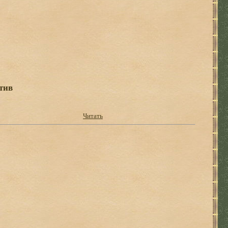
тив
Читать