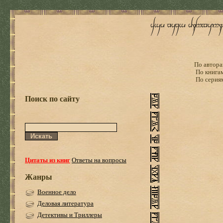
По автора
По книга
По серия
Поиск по сайту
Цитаты из книг
Ответы на вопросы
Жанры
Военное дело
Деловая литература
Детективы и Триллеры