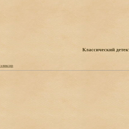
Классический детек
 эликсир