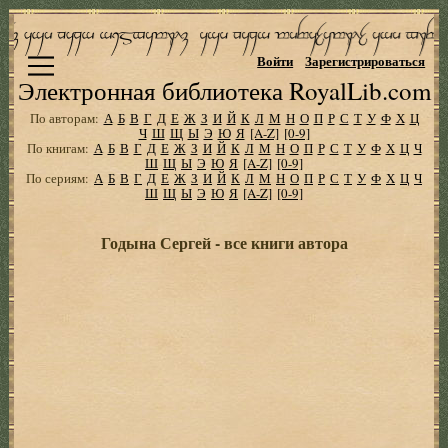
Войти
Зарегистрироваться
Электронная библиотека RoyalLib.com
По авторам:
А
Б
В
Г
Д
Е
Ж
З
И
Й
К
Л
М
Н
О
П
Р
С
Т
У
Ф
Х
Ц
Ч
Ш
Щ
Ы
Э
Ю
Я
[A-Z]
[0-9]
По книгам:
А
Б
В
Г
Д
Е
Ж
З
И
Й
К
Л
М
Н
О
П
Р
С
Т
У
Ф
Х
Ц
Ч
Ш
Щ
Ы
Э
Ю
Я
[A-Z]
[0-9]
По сериям:
А
Б
В
Г
Д
Е
Ж
З
И
Й
К
Л
М
Н
О
П
Р
С
Т
У
Ф
Х
Ц
Ч
Ш
Щ
Ы
Э
Ю
Я
[A-Z]
[0-9]
Годына Сергей - все книги автора