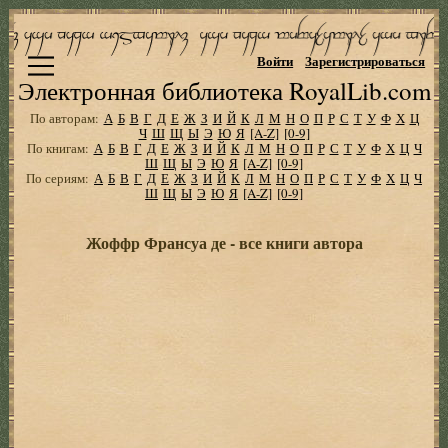
Войти
Зарегистрироваться
Электронная библиотека RoyalLib.com
По авторам:
А
Б
В
Г
Д
Е
Ж
З
И
Й
К
Л
М
Н
О
П
Р
С
Т
У
Ф
Х
Ц
Ч
Ш
Щ
Ы
Э
Ю
Я
[A-Z]
[0-9]
По книгам:
А
Б
В
Г
Д
Е
Ж
З
И
Й
К
Л
М
Н
О
П
Р
С
Т
У
Ф
Х
Ц
Ч
Ш
Щ
Ы
Э
Ю
Я
[A-Z]
[0-9]
По сериям:
А
Б
В
Г
Д
Е
Ж
З
И
Й
К
Л
М
Н
О
П
Р
С
Т
У
Ф
Х
Ц
Ч
Ш
Щ
Ы
Э
Ю
Я
[A-Z]
[0-9]
Жоффр Франсуа де - все книги автора