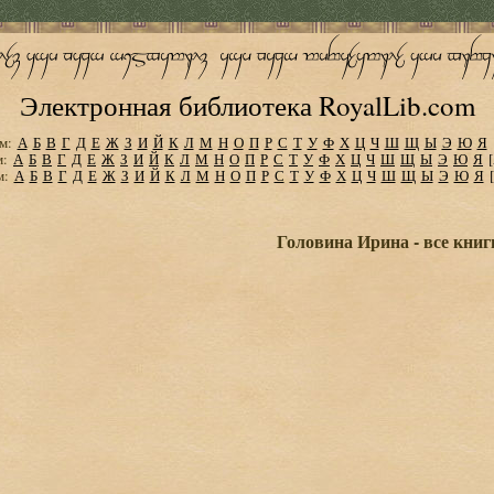
Электронная библиотека RoyalLib.com
м:
А
Б
В
Г
Д
Е
Ж
З
И
Й
К
Л
М
Н
О
П
Р
С
Т
У
Ф
Х
Ц
Ч
Ш
Щ
Ы
Э
Ю
Я
м:
А
Б
В
Г
Д
Е
Ж
З
И
Й
К
Л
М
Н
О
П
Р
С
Т
У
Ф
Х
Ц
Ч
Ш
Щ
Ы
Э
Ю
Я
м:
А
Б
В
Г
Д
Е
Ж
З
И
Й
К
Л
М
Н
О
П
Р
С
Т
У
Ф
Х
Ц
Ч
Ш
Щ
Ы
Э
Ю
Я
Головина Ирина - все книг