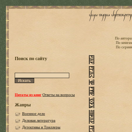
По автора
По книга
По серия
Поиск по сайту
Цитаты из книг
Ответы на вопросы
Жанры
Военное дело
Деловая литература
Детективы и Триллеры