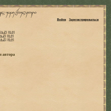
Войти
Зарегистрироваться
[A-Z]
[0-9]
[A-Z]
[0-9]
[A-Z]
[0-9]
и автора