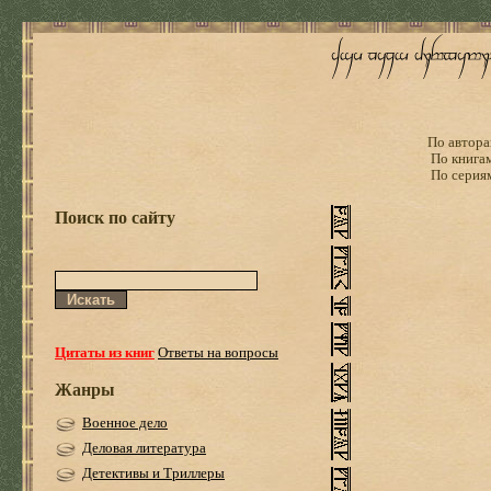
По автора
По книга
По серия
Поиск по сайту
Цитаты из книг
Ответы на вопросы
Жанры
Военное дело
Деловая литература
Детективы и Триллеры