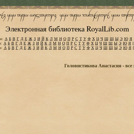
Электронная библиотека RoyalLib.com
м:
А
Б
В
Г
Д
Е
Ж
З
И
Й
К
Л
М
Н
О
П
Р
С
Т
У
Ф
Х
Ц
Ч
Ш
Щ
Ы
Э
Ю
Я
м:
А
Б
В
Г
Д
Е
Ж
З
И
Й
К
Л
М
Н
О
П
Р
С
Т
У
Ф
Х
Ц
Ч
Ш
Щ
Ы
Э
Ю
Я
м:
А
Б
В
Г
Д
Е
Ж
З
И
Й
К
Л
М
Н
О
П
Р
С
Т
У
Ф
Х
Ц
Ч
Ш
Щ
Ы
Э
Ю
Я
Головистикова Анастасия - все