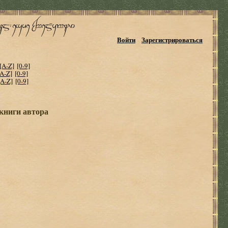
Войти
Зарегистрироваться
[A-Z]
[0-9]
[A-Z]
[0-9]
[A-Z]
[0-9]
 книги автора