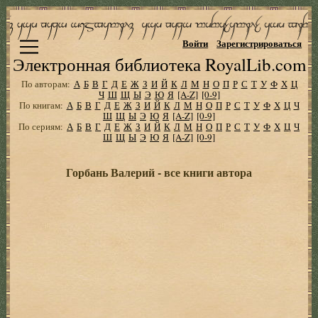
Войти
Зарегистрироваться
Электронная библиотека RoyalLib.com
По авторам:
А
Б
В
Г
Д
Е
Ж
З
И
Й
К
Л
М
Н
О
П
Р
С
Т
У
Ф
Х
Ц
Ч
Ш
Щ
Ы
Э
Ю
Я
[A-Z]
[0-9]
По книгам:
А
Б
В
Г
Д
Е
Ж
З
И
Й
К
Л
М
Н
О
П
Р
С
Т
У
Ф
Х
Ц
Ч
Ш
Щ
Ы
Э
Ю
Я
[A-Z]
[0-9]
По сериям:
А
Б
В
Г
Д
Е
Ж
З
И
Й
К
Л
М
Н
О
П
Р
С
Т
У
Ф
Х
Ц
Ч
Ш
Щ
Ы
Э
Ю
Я
[A-Z]
[0-9]
Горбань Валерий - все книги автора