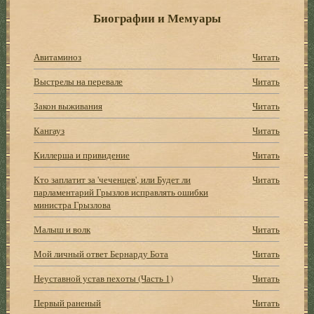
Биографии и Мемуары
Авитаминоз
Читать
Выстрелы на перевале
Читать
Закон выживания
Читать
Кангауз
Читать
Киллерша и привидение
Читать
Кто заплатит за 'чеченцев', или Будет ли
Читать
парламентарий Грызлов исправлять ошибки
министра Грызлова
Малыш и волк
Читать
Мой личный ответ Бернарду Бота
Читать
Неуставной устав пехоты (Часть 1)
Читать
Первый раненый
Читать