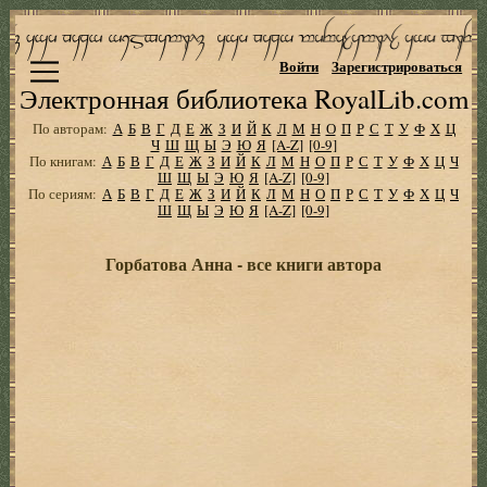
Войти
Зарегистрироваться
Электронная библиотека RoyalLib.com
По авторам:
А
Б
В
Г
Д
Е
Ж
З
И
Й
К
Л
М
Н
О
П
Р
С
Т
У
Ф
Х
Ц
Ч
Ш
Щ
Ы
Э
Ю
Я
[A-Z]
[0-9]
По книгам:
А
Б
В
Г
Д
Е
Ж
З
И
Й
К
Л
М
Н
О
П
Р
С
Т
У
Ф
Х
Ц
Ч
Ш
Щ
Ы
Э
Ю
Я
[A-Z]
[0-9]
По сериям:
А
Б
В
Г
Д
Е
Ж
З
И
Й
К
Л
М
Н
О
П
Р
С
Т
У
Ф
Х
Ц
Ч
Ш
Щ
Ы
Э
Ю
Я
[A-Z]
[0-9]
Горбатова Анна - все книги автора