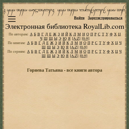
Войти
Зарегистрироваться
Электронная библиотека RoyalLib.com
По авторам:
А
Б
В
Г
Д
Е
Ж
З
И
Й
К
Л
М
Н
О
П
Р
С
Т
У
Ф
Х
Ц
Ч
Ш
Щ
Ы
Э
Ю
Я
[A-Z]
[0-9]
По книгам:
А
Б
В
Г
Д
Е
Ж
З
И
Й
К
Л
М
Н
О
П
Р
С
Т
У
Ф
Х
Ц
Ч
Ш
Щ
Ы
Э
Ю
Я
[A-Z]
[0-9]
По сериям:
А
Б
В
Г
Д
Е
Ж
З
И
Й
К
Л
М
Н
О
П
Р
С
Т
У
Ф
Х
Ц
Ч
Ш
Щ
Ы
Э
Ю
Я
[A-Z]
[0-9]
Горяева Татьяна - все книги автора