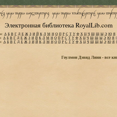
Электронная библиотека RoyalLib.com
м:
А
Б
В
Г
Д
Е
Ж
З
И
Й
К
Л
М
Н
О
П
Р
С
Т
У
Ф
Х
Ц
Ч
Ш
Щ
Ы
Э
Ю
Я
м:
А
Б
В
Г
Д
Е
Ж
З
И
Й
К
Л
М
Н
О
П
Р
С
Т
У
Ф
Х
Ц
Ч
Ш
Щ
Ы
Э
Ю
Я
м:
А
Б
В
Г
Д
Е
Ж
З
И
Й
К
Л
М
Н
О
П
Р
С
Т
У
Ф
Х
Ц
Ч
Ш
Щ
Ы
Э
Ю
Я
Гоулмон Дэвид Линн - все кн