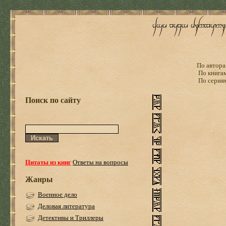
По автора
По книга
По серия
Поиск по сайту
Цитаты из книг
Ответы на вопросы
Жанры
Военное дело
Деловая литература
Детективы и Триллеры