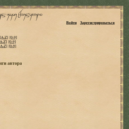
Войти
Зарегистрироваться
[A-Z]
[0-9]
[A-Z]
[0-9]
[A-Z]
[0-9]
иги автора