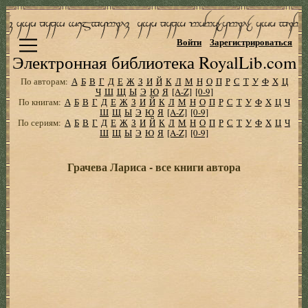
Войти
Зарегистрироваться
Электронная библиотека RoyalLib.com
По авторам:
А
Б
В
Г
Д
Е
Ж
З
И
Й
К
Л
М
Н
О
П
Р
С
Т
У
Ф
Х
Ц
Ч
Ш
Щ
Ы
Э
Ю
Я
[A-Z]
[0-9]
По книгам:
А
Б
В
Г
Д
Е
Ж
З
И
Й
К
Л
М
Н
О
П
Р
С
Т
У
Ф
Х
Ц
Ч
Ш
Щ
Ы
Э
Ю
Я
[A-Z]
[0-9]
По сериям:
А
Б
В
Г
Д
Е
Ж
З
И
Й
К
Л
М
Н
О
П
Р
С
Т
У
Ф
Х
Ц
Ч
Ш
Щ
Ы
Э
Ю
Я
[A-Z]
[0-9]
Грачева Лариса - все книги автора