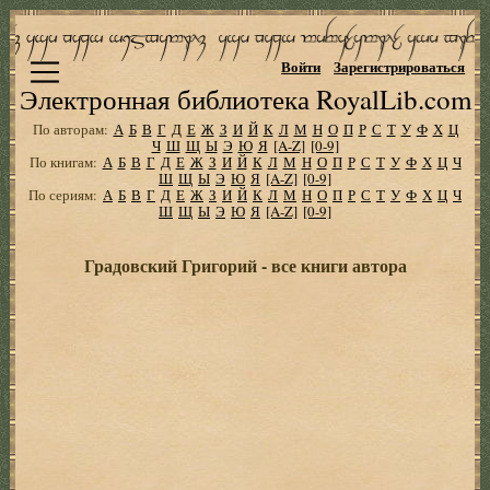
Войти
Зарегистрироваться
Электронная библиотека RoyalLib.com
По авторам:
А
Б
В
Г
Д
Е
Ж
З
И
Й
К
Л
М
Н
О
П
Р
С
Т
У
Ф
Х
Ц
Ч
Ш
Щ
Ы
Э
Ю
Я
[A-Z]
[0-9]
По книгам:
А
Б
В
Г
Д
Е
Ж
З
И
Й
К
Л
М
Н
О
П
Р
С
Т
У
Ф
Х
Ц
Ч
Ш
Щ
Ы
Э
Ю
Я
[A-Z]
[0-9]
По сериям:
А
Б
В
Г
Д
Е
Ж
З
И
Й
К
Л
М
Н
О
П
Р
С
Т
У
Ф
Х
Ц
Ч
Ш
Щ
Ы
Э
Ю
Я
[A-Z]
[0-9]
Градовский Григорий - все книги автора