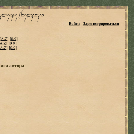
Войти
Зарегистрироваться
[A-Z]
[0-9]
[A-Z]
[0-9]
[A-Z]
[0-9]
ниги автора