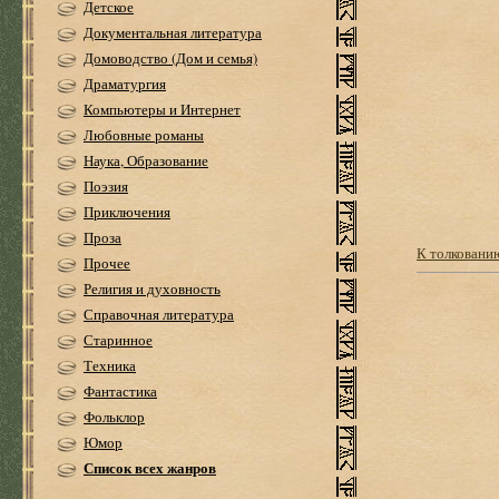
Детское
Документальная литература
Домоводство (Дом и семья)
Драматургия
Компьютеры и Интернет
Любовные романы
Наука, Образование
Поэзия
Приключения
Проза
К толкованию
Прочее
Религия и духовность
Справочная литература
Старинное
Техника
Фантастика
Фольклор
Юмор
Список всех жанров