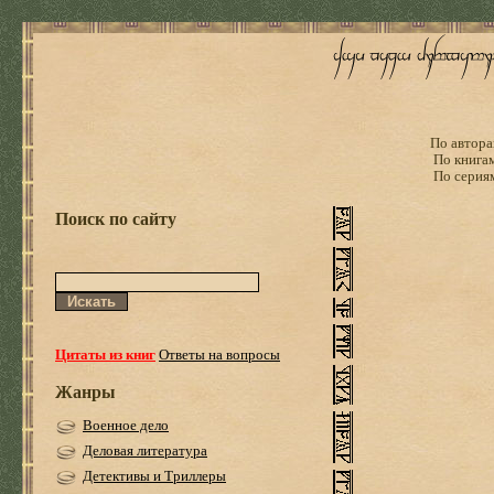
По автора
По книга
По серия
Поиск по сайту
Цитаты из книг
Ответы на вопросы
Жанры
Военное дело
Деловая литература
Детективы и Триллеры