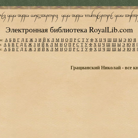
Электронная библиотека RoyalLib.com
м:
А
Б
В
Г
Д
Е
Ж
З
И
Й
К
Л
М
Н
О
П
Р
С
Т
У
Ф
Х
Ц
Ч
Ш
Щ
Ы
Э
Ю
Я
м:
А
Б
В
Г
Д
Е
Ж
З
И
Й
К
Л
М
Н
О
П
Р
С
Т
У
Ф
Х
Ц
Ч
Ш
Щ
Ы
Э
Ю
Я
м:
А
Б
В
Г
Д
Е
Ж
З
И
Й
К
Л
М
Н
О
П
Р
С
Т
У
Ф
Х
Ц
Ч
Ш
Щ
Ы
Э
Ю
Я
Грацианский Николай - все к