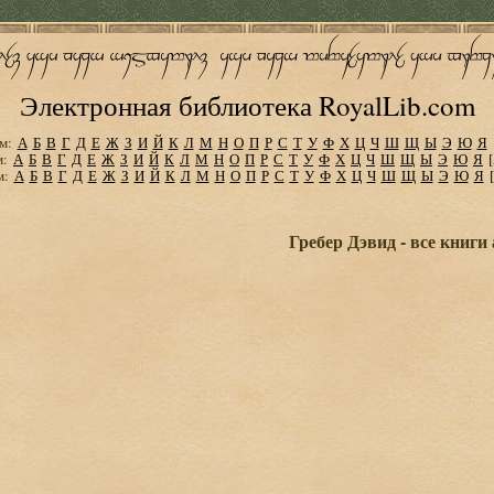
Электронная библиотека RoyalLib.com
м:
А
Б
В
Г
Д
Е
Ж
З
И
Й
К
Л
М
Н
О
П
Р
С
Т
У
Ф
Х
Ц
Ч
Ш
Щ
Ы
Э
Ю
Я
м:
А
Б
В
Г
Д
Е
Ж
З
И
Й
К
Л
М
Н
О
П
Р
С
Т
У
Ф
Х
Ц
Ч
Ш
Щ
Ы
Э
Ю
Я
м:
А
Б
В
Г
Д
Е
Ж
З
И
Й
К
Л
М
Н
О
П
Р
С
Т
У
Ф
Х
Ц
Ч
Ш
Щ
Ы
Э
Ю
Я
Гребер Дэвид - все книги