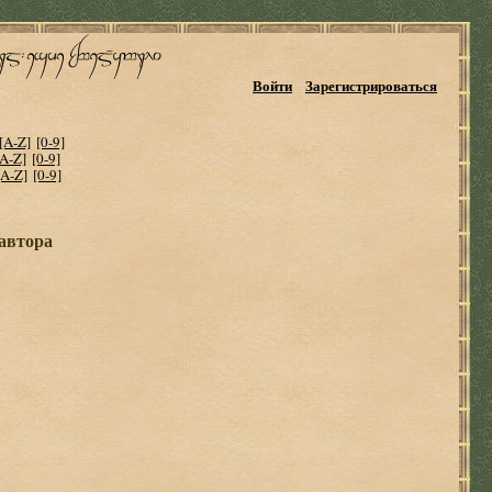
Войти
Зарегистрироваться
[A-Z]
[0-9]
[A-Z]
[0-9]
[A-Z]
[0-9]
 автора