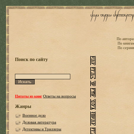
По автора
По книга
По серия
Поиск по сайту
Цитаты из книг
Ответы на вопросы
Жанры
Военное дело
Деловая литература
Детективы и Триллеры