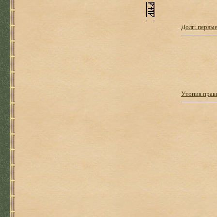
Долг: первые
Утопия прави