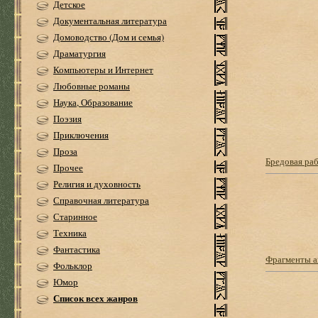
Детское
Документальная литература
Домоводство (Дом и семья)
Драматургия
Компьютеры и Интернет
Любовные романы
Наука, Образование
Поэзия
Приключения
Проза
Бредовая раб
Прочее
Религия и духовность
Справочная литература
Старинное
Техника
Фантастика
Фрагменты а
Фольклор
Юмор
Список всех жанров