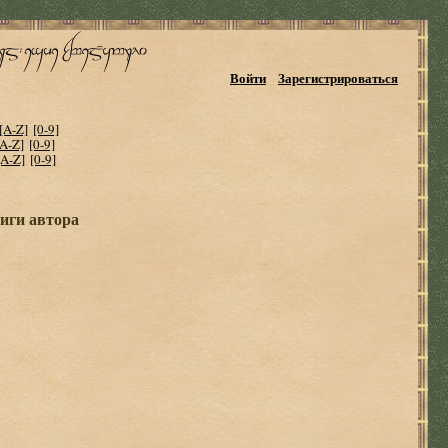
Войти
Зарегистрироваться
[A-Z]
[0-9]
[A-Z]
[0-9]
[A-Z]
[0-9]
ниги автора