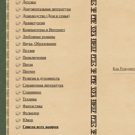
Детское
Документальная литература
Домоводство (Дом и семья)
Драматургия
Компьютеры и Интернет
Любовные романы
Наука, Образование
Поэзия
Приключения
Проза
Как Рождают
Прочее
Религия и духовность
Справочная литература
Старинное
Техника
Фантастика
Фольклор
Юмор
Список всех жанров