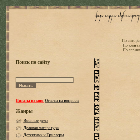
По автора
По книга
По серия
Поиск по сайту
Цитаты из книг
Ответы на вопросы
Жанры
Военное дело
Деловая литература
Детективы и Триллеры