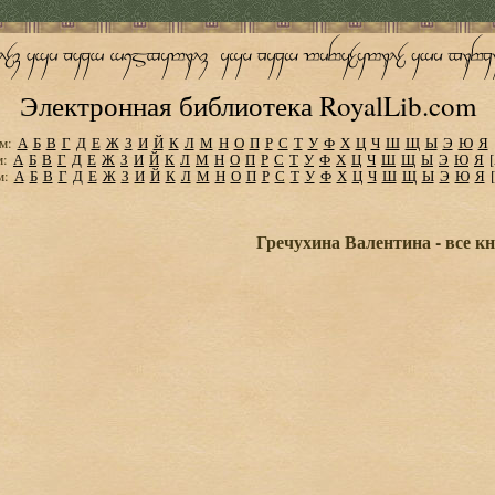
Электронная библиотека RoyalLib.com
м:
А
Б
В
Г
Д
Е
Ж
З
И
Й
К
Л
М
Н
О
П
Р
С
Т
У
Ф
Х
Ц
Ч
Ш
Щ
Ы
Э
Ю
Я
м:
А
Б
В
Г
Д
Е
Ж
З
И
Й
К
Л
М
Н
О
П
Р
С
Т
У
Ф
Х
Ц
Ч
Ш
Щ
Ы
Э
Ю
Я
м:
А
Б
В
Г
Д
Е
Ж
З
И
Й
К
Л
М
Н
О
П
Р
С
Т
У
Ф
Х
Ц
Ч
Ш
Щ
Ы
Э
Ю
Я
Гречухина Валентина - все к