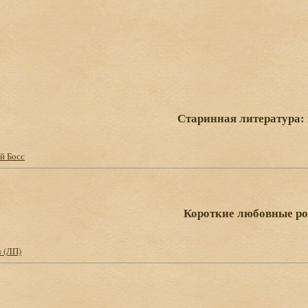
Старинная литература:
й Босс
Короткие любовные р
ч (ЛП)