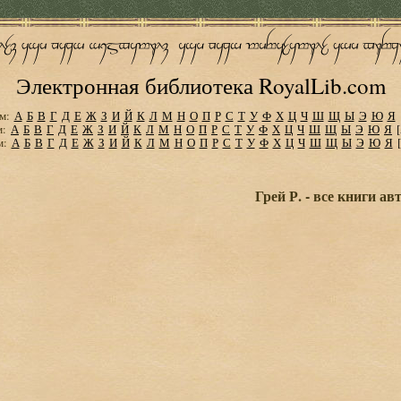
Электронная библиотека RoyalLib.com
м:
А
Б
В
Г
Д
Е
Ж
З
И
Й
К
Л
М
Н
О
П
Р
С
Т
У
Ф
Х
Ц
Ч
Ш
Щ
Ы
Э
Ю
Я
м:
А
Б
В
Г
Д
Е
Ж
З
И
Й
К
Л
М
Н
О
П
Р
С
Т
У
Ф
Х
Ц
Ч
Ш
Щ
Ы
Э
Ю
Я
м:
А
Б
В
Г
Д
Е
Ж
З
И
Й
К
Л
М
Н
О
П
Р
С
Т
У
Ф
Х
Ц
Ч
Ш
Щ
Ы
Э
Ю
Я
Грей Р. - все книги ав