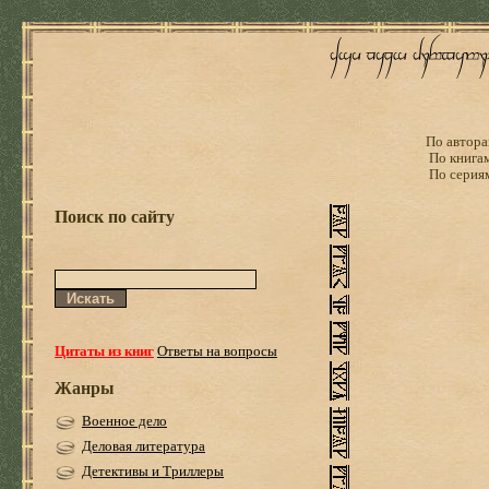
По автора
По книга
По серия
Поиск по сайту
Цитаты из книг
Ответы на вопросы
Жанры
Военное дело
Деловая литература
Детективы и Триллеры