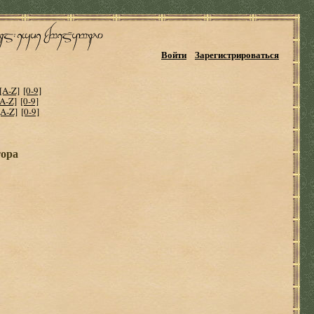
Войти
Зарегистрироваться
[A-Z]
[0-9]
[A-Z]
[0-9]
[A-Z]
[0-9]
тора