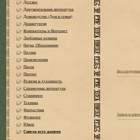
Детское
Документальная литература
Домоводство (Дом и семья)
Драматургия
Компьютеры и Интернет
Любовные романы
Наука, Образование
Поэзия
Приключения
Проза
Бессердечны
Прочее
Религия и духовность
Справочная литература
Старинное
Техника
Фантастика
Замок и клю
Фольклор
Юмор
Список всех жанров