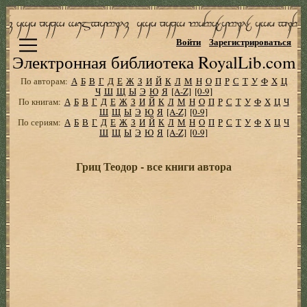
Войти
Зарегистрироваться
Электронная библиотека RoyalLib.com
По авторам:
А
Б
В
Г
Д
Е
Ж
З
И
Й
К
Л
М
Н
О
П
Р
С
Т
У
Ф
Х
Ц
Ч
Ш
Щ
Ы
Э
Ю
Я
[A-Z]
[0-9]
По книгам:
А
Б
В
Г
Д
Е
Ж
З
И
Й
К
Л
М
Н
О
П
Р
С
Т
У
Ф
Х
Ц
Ч
Ш
Щ
Ы
Э
Ю
Я
[A-Z]
[0-9]
По сериям:
А
Б
В
Г
Д
Е
Ж
З
И
Й
К
Л
М
Н
О
П
Р
С
Т
У
Ф
Х
Ц
Ч
Ш
Щ
Ы
Э
Ю
Я
[A-Z]
[0-9]
Гриц Теодор - все книги автора