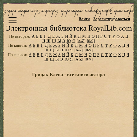
Войти
Зарегистрироваться
Электронная библиотека RoyalLib.com
По авторам:
А
Б
В
Г
Д
Е
Ж
З
И
Й
К
Л
М
Н
О
П
Р
С
Т
У
Ф
Х
Ц
Ч
Ш
Щ
Ы
Э
Ю
Я
[A-Z]
[0-9]
По книгам:
А
Б
В
Г
Д
Е
Ж
З
И
Й
К
Л
М
Н
О
П
Р
С
Т
У
Ф
Х
Ц
Ч
Ш
Щ
Ы
Э
Ю
Я
[A-Z]
[0-9]
По сериям:
А
Б
В
Г
Д
Е
Ж
З
И
Й
К
Л
М
Н
О
П
Р
С
Т
У
Ф
Х
Ц
Ч
Ш
Щ
Ы
Э
Ю
Я
[A-Z]
[0-9]
Грицак Елена - все книги автора