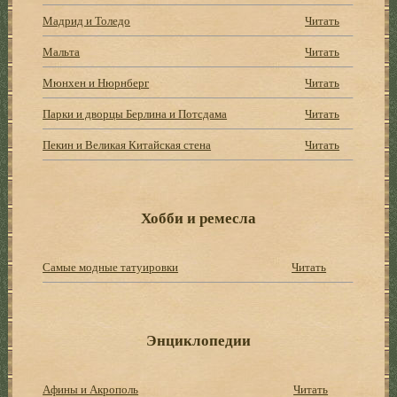
Мадрид и Толедо
Читать
Мальта
Читать
Мюнхен и Нюрнберг
Читать
Парки и дворцы Берлина и Потсдама
Читать
Пекин и Великая Китайская стена
Читать
Хобби и ремесла
Самые модные татуировки
Читать
Энциклопедии
Афины и Акрополь
Читать