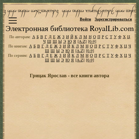
Войти
Зарегистрироваться
Электронная библиотека RoyalLib.com
По авторам:
А
Б
В
Г
Д
Е
Ж
З
И
Й
К
Л
М
Н
О
П
Р
С
Т
У
Ф
Х
Ц
Ч
Ш
Щ
Ы
Э
Ю
Я
[A-Z]
[0-9]
По книгам:
А
Б
В
Г
Д
Е
Ж
З
И
Й
К
Л
М
Н
О
П
Р
С
Т
У
Ф
Х
Ц
Ч
Ш
Щ
Ы
Э
Ю
Я
[A-Z]
[0-9]
По сериям:
А
Б
В
Г
Д
Е
Ж
З
И
Й
К
Л
М
Н
О
П
Р
С
Т
У
Ф
Х
Ц
Ч
Ш
Щ
Ы
Э
Ю
Я
[A-Z]
[0-9]
Грицак Ярослав - все книги автора