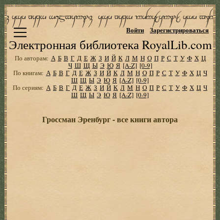
Войти
Зарегистрироваться
Электронная библиотека RoyalLib.com
По авторам:
А
Б
В
Г
Д
Е
Ж
З
И
Й
К
Л
М
Н
О
П
Р
С
Т
У
Ф
Х
Ц
Ч
Ш
Щ
Ы
Э
Ю
Я
[A-Z]
[0-9]
По книгам:
А
Б
В
Г
Д
Е
Ж
З
И
Й
К
Л
М
Н
О
П
Р
С
Т
У
Ф
Х
Ц
Ч
Ш
Щ
Ы
Э
Ю
Я
[A-Z]
[0-9]
По сериям:
А
Б
В
Г
Д
Е
Ж
З
И
Й
К
Л
М
Н
О
П
Р
С
Т
У
Ф
Х
Ц
Ч
Ш
Щ
Ы
Э
Ю
Я
[A-Z]
[0-9]
Гроссман Эренбург - все книги автора