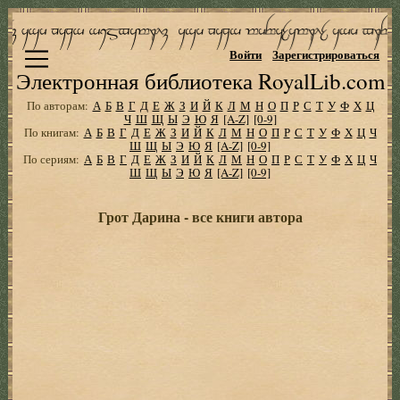
Войти
Зарегистрироваться
Электронная библиотека RoyalLib.com
По авторам:
А
Б
В
Г
Д
Е
Ж
З
И
Й
К
Л
М
Н
О
П
Р
С
Т
У
Ф
Х
Ц
Ч
Ш
Щ
Ы
Э
Ю
Я
[A-Z]
[0-9]
По книгам:
А
Б
В
Г
Д
Е
Ж
З
И
Й
К
Л
М
Н
О
П
Р
С
Т
У
Ф
Х
Ц
Ч
Ш
Щ
Ы
Э
Ю
Я
[A-Z]
[0-9]
По сериям:
А
Б
В
Г
Д
Е
Ж
З
И
Й
К
Л
М
Н
О
П
Р
С
Т
У
Ф
Х
Ц
Ч
Ш
Щ
Ы
Э
Ю
Я
[A-Z]
[0-9]
Грот Дарина - все книги автора