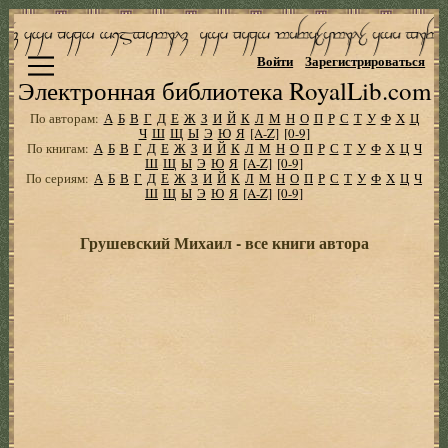
Войти
Зарегистрироваться
Электронная библиотека RoyalLib.com
По авторам:
А
Б
В
Г
Д
Е
Ж
З
И
Й
К
Л
М
Н
О
П
Р
С
Т
У
Ф
Х
Ц
Ч
Ш
Щ
Ы
Э
Ю
Я
[A-Z]
[0-9]
По книгам:
А
Б
В
Г
Д
Е
Ж
З
И
Й
К
Л
М
Н
О
П
Р
С
Т
У
Ф
Х
Ц
Ч
Ш
Щ
Ы
Э
Ю
Я
[A-Z]
[0-9]
По сериям:
А
Б
В
Г
Д
Е
Ж
З
И
Й
К
Л
М
Н
О
П
Р
С
Т
У
Ф
Х
Ц
Ч
Ш
Щ
Ы
Э
Ю
Я
[A-Z]
[0-9]
Грушевский Михаил - все книги автора