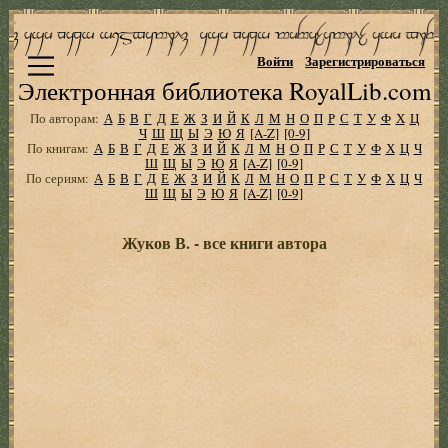
Войти
Зарегистрироваться
Электронная библиотека RoyalLib.com
По авторам:
А
Б
В
Г
Д
Е
Ж
З
И
Й
К
Л
М
Н
О
П
Р
С
Т
У
Ф
Х
Ц
Ч
Ш
Щ
Ы
Э
Ю
Я
[A-Z]
[0-9]
По книгам:
А
Б
В
Г
Д
Е
Ж
З
И
Й
К
Л
М
Н
О
П
Р
С
Т
У
Ф
Х
Ц
Ч
Ш
Щ
Ы
Э
Ю
Я
[A-Z]
[0-9]
По сериям:
А
Б
В
Г
Д
Е
Ж
З
И
Й
К
Л
М
Н
О
П
Р
С
Т
У
Ф
Х
Ц
Ч
Ш
Щ
Ы
Э
Ю
Я
[A-Z]
[0-9]
Жуков В. - все книги автора