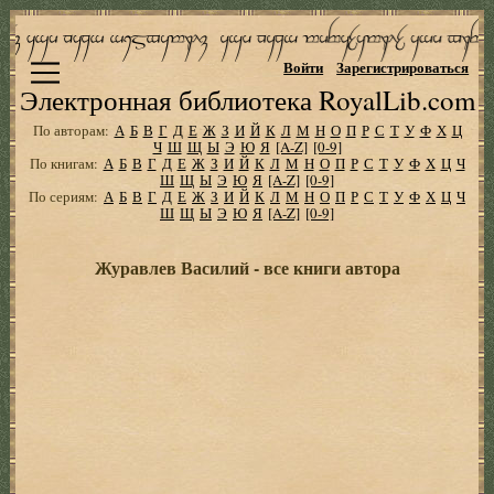
Войти
Зарегистрироваться
Электронная библиотека RoyalLib.com
По авторам:
А
Б
В
Г
Д
Е
Ж
З
И
Й
К
Л
М
Н
О
П
Р
С
Т
У
Ф
Х
Ц
Ч
Ш
Щ
Ы
Э
Ю
Я
[A-Z]
[0-9]
По книгам:
А
Б
В
Г
Д
Е
Ж
З
И
Й
К
Л
М
Н
О
П
Р
С
Т
У
Ф
Х
Ц
Ч
Ш
Щ
Ы
Э
Ю
Я
[A-Z]
[0-9]
По сериям:
А
Б
В
Г
Д
Е
Ж
З
И
Й
К
Л
М
Н
О
П
Р
С
Т
У
Ф
Х
Ц
Ч
Ш
Щ
Ы
Э
Ю
Я
[A-Z]
[0-9]
Журавлев Василий - все книги автора