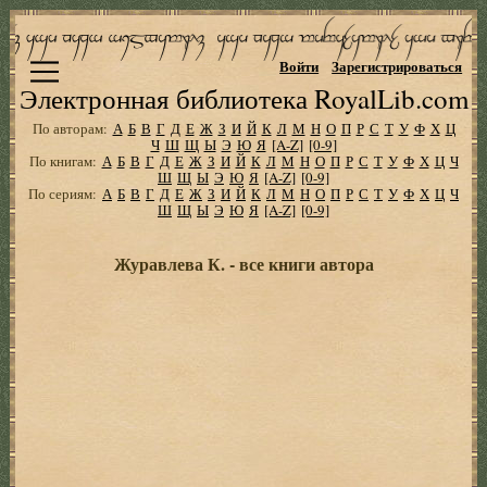
Войти
Зарегистрироваться
Электронная библиотека RoyalLib.com
По авторам:
А
Б
В
Г
Д
Е
Ж
З
И
Й
К
Л
М
Н
О
П
Р
С
Т
У
Ф
Х
Ц
Ч
Ш
Щ
Ы
Э
Ю
Я
[A-Z]
[0-9]
По книгам:
А
Б
В
Г
Д
Е
Ж
З
И
Й
К
Л
М
Н
О
П
Р
С
Т
У
Ф
Х
Ц
Ч
Ш
Щ
Ы
Э
Ю
Я
[A-Z]
[0-9]
По сериям:
А
Б
В
Г
Д
Е
Ж
З
И
Й
К
Л
М
Н
О
П
Р
С
Т
У
Ф
Х
Ц
Ч
Ш
Щ
Ы
Э
Ю
Я
[A-Z]
[0-9]
Журавлева К. - все книги автора