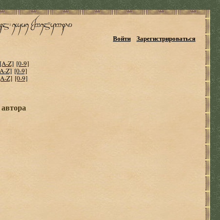
Войти
Зарегистрироваться
[A-Z]
[0-9]
[A-Z]
[0-9]
[A-Z]
[0-9]
 автора