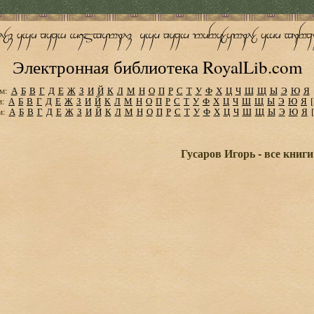
Электронная библиотека RoyalLib.com
м:
А
Б
В
Г
Д
Е
Ж
З
И
Й
К
Л
М
Н
О
П
Р
С
Т
У
Ф
Х
Ц
Ч
Ш
Щ
Ы
Э
Ю
Я
м:
А
Б
В
Г
Д
Е
Ж
З
И
Й
К
Л
М
Н
О
П
Р
С
Т
У
Ф
Х
Ц
Ч
Ш
Щ
Ы
Э
Ю
Я
м:
А
Б
В
Г
Д
Е
Ж
З
И
Й
К
Л
М
Н
О
П
Р
С
Т
У
Ф
Х
Ц
Ч
Ш
Щ
Ы
Э
Ю
Я
Гусаров Игорь - все книги