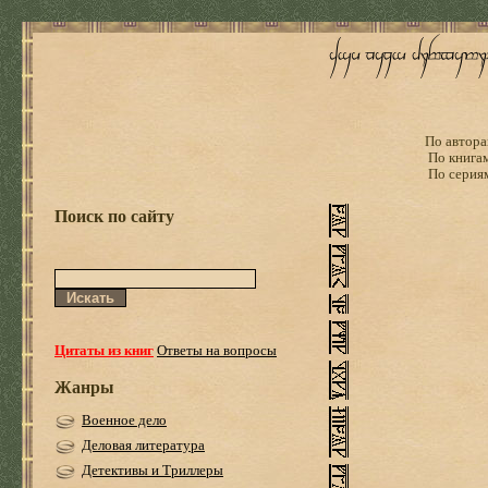
По автора
По книга
По серия
Поиск по сайту
Цитаты из книг
Ответы на вопросы
Жанры
Военное дело
Деловая литература
Детективы и Триллеры