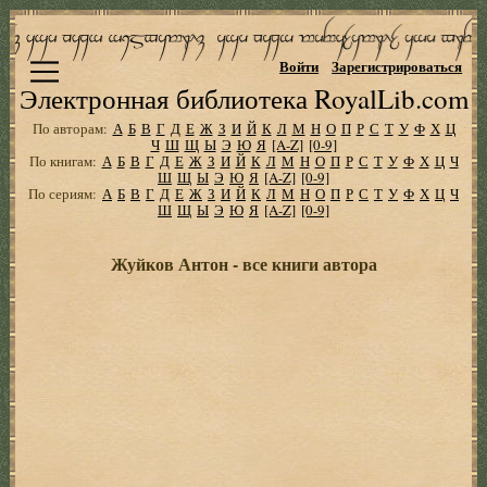
Войти
Зарегистрироваться
Электронная библиотека RoyalLib.com
По авторам:
А
Б
В
Г
Д
Е
Ж
З
И
Й
К
Л
М
Н
О
П
Р
С
Т
У
Ф
Х
Ц
Ч
Ш
Щ
Ы
Э
Ю
Я
[A-Z]
[0-9]
По книгам:
А
Б
В
Г
Д
Е
Ж
З
И
Й
К
Л
М
Н
О
П
Р
С
Т
У
Ф
Х
Ц
Ч
Ш
Щ
Ы
Э
Ю
Я
[A-Z]
[0-9]
По сериям:
А
Б
В
Г
Д
Е
Ж
З
И
Й
К
Л
М
Н
О
П
Р
С
Т
У
Ф
Х
Ц
Ч
Ш
Щ
Ы
Э
Ю
Я
[A-Z]
[0-9]
Жуйков Антон - все книги автора