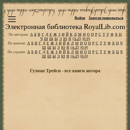
Войти
Зарегистрироваться
Электронная библиотека RoyalLib.com
По авторам:
А
Б
В
Г
Д
Е
Ж
З
И
Й
К
Л
М
Н
О
П
Р
С
Т
У
Ф
Х
Ц
Ч
Ш
Щ
Ы
Э
Ю
Я
[A-Z]
[0-9]
По книгам:
А
Б
В
Г
Д
Е
Ж
З
И
Й
К
Л
М
Н
О
П
Р
С
Т
У
Ф
Х
Ц
Ч
Ш
Щ
Ы
Э
Ю
Я
[A-Z]
[0-9]
По сериям:
А
Б
В
Г
Д
Е
Ж
З
И
Й
К
Л
М
Н
О
П
Р
С
Т
У
Ф
Х
Ц
Ч
Ш
Щ
Ы
Э
Ю
Я
[A-Z]
[0-9]
Гузман Трейси - все книги автора