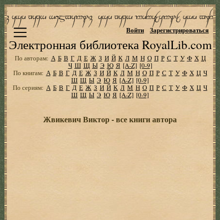
Войти
Зарегистрироваться
Электронная библиотека RoyalLib.com
По авторам:
А
Б
В
Г
Д
Е
Ж
З
И
Й
К
Л
М
Н
О
П
Р
С
Т
У
Ф
Х
Ц
Ч
Ш
Щ
Ы
Э
Ю
Я
[A-Z]
[0-9]
По книгам:
А
Б
В
Г
Д
Е
Ж
З
И
Й
К
Л
М
Н
О
П
Р
С
Т
У
Ф
Х
Ц
Ч
Ш
Щ
Ы
Э
Ю
Я
[A-Z]
[0-9]
По сериям:
А
Б
В
Г
Д
Е
Ж
З
И
Й
К
Л
М
Н
О
П
Р
С
Т
У
Ф
Х
Ц
Ч
Ш
Щ
Ы
Э
Ю
Я
[A-Z]
[0-9]
Жвикевич Виктор - все книги автора