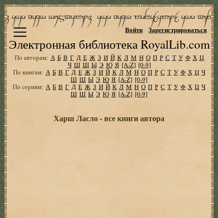
Войти
Зарегистрироваться
Электронная библиотека RoyalLib.com
По авторам:
А
Б
В
Г
Д
Е
Ж
З
И
Й
К
Л
М
Н
О
П
Р
С
Т
У
Ф
Х
Ц
Ч
Ш
Щ
Ы
Э
Ю
Я
[A-Z]
[0-9]
По книгам:
А
Б
В
Г
Д
Е
Ж
З
И
Й
К
Л
М
Н
О
П
Р
С
Т
У
Ф
Х
Ц
Ч
Ш
Щ
Ы
Э
Ю
Я
[A-Z]
[0-9]
По сериям:
А
Б
В
Г
Д
Е
Ж
З
И
Й
К
Л
М
Н
О
П
Р
С
Т
У
Ф
Х
Ц
Ч
Ш
Щ
Ы
Э
Ю
Я
[A-Z]
[0-9]
Харш Ласло - все книги автора