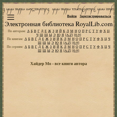
Войти
Зарегистрироваться
Электронная библиотека RoyalLib.com
По авторам:
А
Б
В
Г
Д
Е
Ж
З
И
Й
К
Л
М
Н
О
П
Р
С
Т
У
Ф
Х
Ц
Ч
Ш
Щ
Ы
Э
Ю
Я
[A-Z]
[0-9]
По книгам:
А
Б
В
Г
Д
Е
Ж
З
И
Й
К
Л
М
Н
О
П
Р
С
Т
У
Ф
Х
Ц
Ч
Ш
Щ
Ы
Э
Ю
Я
[A-Z]
[0-9]
По сериям:
А
Б
В
Г
Д
Е
Ж
З
И
Й
К
Л
М
Н
О
П
Р
С
Т
У
Ф
Х
Ц
Ч
Ш
Щ
Ы
Э
Ю
Я
[A-Z]
[0-9]
Хайдер Мо - все книги автора