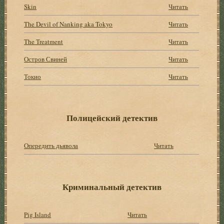
Skin
Читать
The Devil of Nanking aka Tokyo
Читать
The Treatment
Читать
Остров Свиней
Читать
Токио
Читать
Полицейский детектив
Опередить дьявола
Читать
Криминальный детектив
Pig Island
Читать