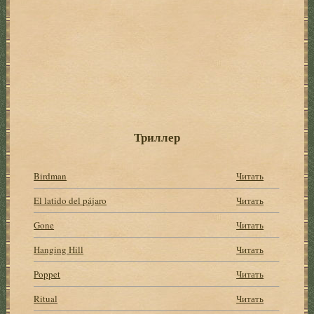
Триллер
Birdman
Читать
El latido del pájaro
Читать
Gone
Читать
Hanging Hill
Читать
Poppet
Читать
Ritual
Читать